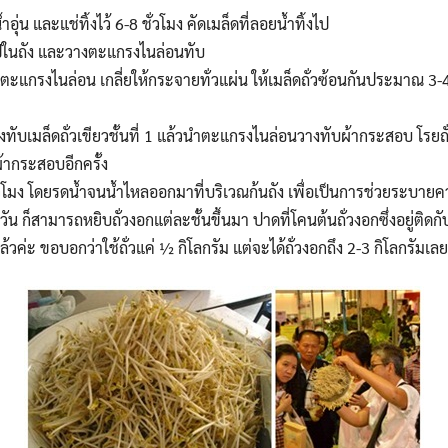
้ำอุ่น และแช่ทิ้งไว้ 6-8 ชั่วโมง คัดเมล็ดที่ลอยน้ำทิ้งไป
ในถัง และวางตะแกรงไนล่อนทับ
ตะแกรงไนล่อน เกลี่ยให้กระจายทั่วแผ่น ให้เมล็ดถั่วซ้อนกันประมาณ 3-4
บเมล็ดถั่วเขียวชั้นที่ 1 แล้วนำตะแกรงไนล่อนวางทับผ้ากระสอบ โรยถั่
้ากระสอบอีกครั้ง
ชั่วโมง โดยรดน้ำจนน้ำไหลออกมาที่บริเวณก้นถัง เพื่อเป็นการช่วยระบายคว
 ก็สามารถหยิบถั่วงอกแต่ละชั้นขึ้นมา ปาดที่โคนต้นถั่วงอกซึ่งอยู่ติดก
ล้วค่ะ ขอบอกว่าใช้ถั่วแค่ ½ กิโลกรัม แต่จะได้ถั่วงอกถึง 2-3 กิโลกรัมเลย