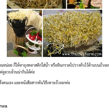
วนหน่อย ก็ให้หาถุงพลาสติกใส่น้ำ หรือหินกรวดไปวางทับไว้ด้านบนถั่วงอ
ต่ดูอวบอ้วนน่ากินได้ค่ะ
ึ่งตนเอง และหนังสือสารพันวิธีเพาะถั่วงอกค่ะ
nwa