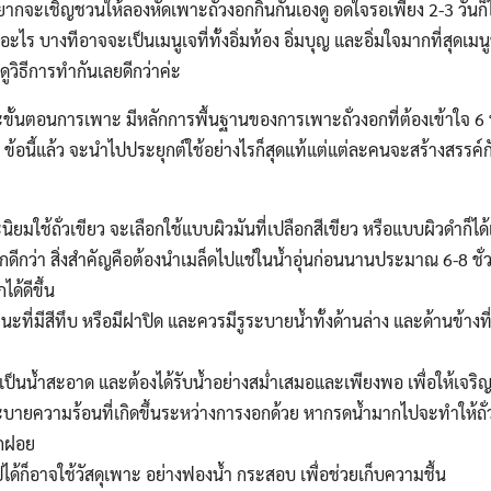
ยากจะเชิญชวนให้ลองหัดเพาะถั่วงอกกินกันเองดู อดใจรอเพียง 2-3 วันก็
ากอะไร บางทีอาจจะเป็นเมนูเจที่ทั้งอิ่มท้อง อิ่มบุญ และอิ่มใจมากที่สุดเม
ดูวิธีการทำกันเลยดีกว่าค่ะ
ขั้นตอนการเพาะ มีหลักการพื้นฐานของการเพาะถั่วงอกที่ต้องเข้าใจ 6 ป
 ข้อนี้แล้ว จะนำไปประยุกต์ใช้อย่างไรก็สุดแท้แต่แต่ละคนจะสร้างสรรค์กั
ะนิยมใช้ถั่วเขียว จะเลือกใช้แบบผิวมันที่เปลือกสีเขียว หรือแบบผิวดำก็ได
กว่า สิ่งสำคัญคือต้องนำเมล็ดไปแช่ในน้ำอุ่นก่อนนานประมาณ 6-8 ชั่วโ
ได้ดีขึ้น
ี่มีสีทึบ หรือมีฝาปิด และควรมีรูระบายน้ำทั้งด้านล่าง และด้านข้างที
องเป็นน้ำสะอาด และต้องได้รับน้ำอย่างสม่ำเสมอและเพียงพอ เพื่อให้เจริญ
ระบายความร้อนที่เกิดขึ้นระหว่างการงอกด้วย หากรดน้ำมากไปจะทำให้ถั่
ตกฝอย
ได้ก็อาจใช้วัสดุเพาะ อย่างฟองน้ำ กระสอบ เพื่อช่วยเก็บความชื้น