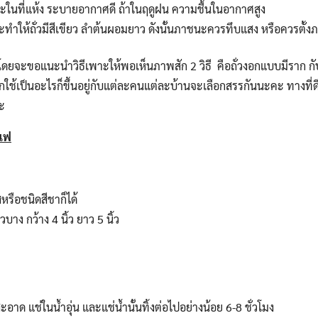
ในที่แห้ง ระบายอากาศดี ถ้าในฤดูฝน ความชื้นในอากาศสูง
ทำให้ถั่วมีสีเขียว ลำต้นผอมยาว ดังนั้นภาชนะควรทึบแสง หรือควรตั้งภ
 โดยจะขอแนะนำวิธีเพาะให้พอเห็นภาพสัก 2 วิธี คือถั่วงอกแบบมีราก ก
ช้เป็นอะไรก็ขึ้นอยู่กับแต่ละคนแต่ละบ้านจะเลือกสรรกันนะคะ ทางที่
่ะ
แฟ
ือชนิดสีชาก็ได้
าง กว้าง 4 นิ้ว ยาว 5 นิ้ว
สะอาด แช่ในน้ำอุ่น และแช่น้ำนั้นทิ้งต่อไปอย่างน้อย 6-8 ชั่วโมง