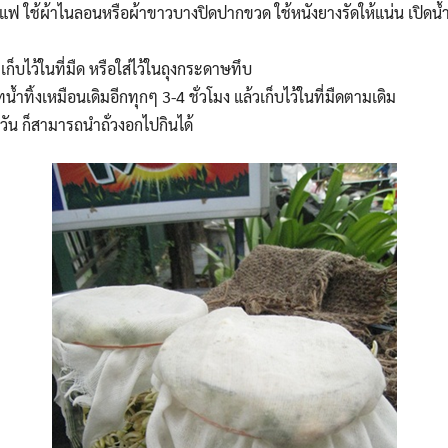
าแฟ ใช้ผ้าไนลอนหรือผ้าขาวบางปิดปากขวด ใช้หนังยางรัดให้แน่น เปิดน้ำใ
บไว้ในที่มืด หรือใส่ไว้ในถุงกระดาษทึบ
Search
Search
น้ำทิ้งเหมือนเดิมอีกทุกๆ 3-4 ชั่วโมง แล้วเก็บไว้ในที่มืดตามเดิม
for:
น ก็สามารถนำถั่วงอกไปกินได้