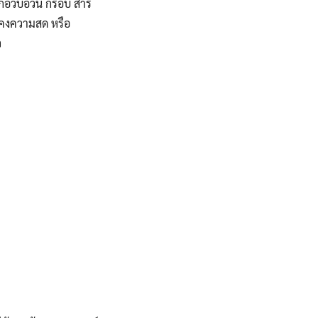
งอกอวบอ้วน กรอบ สาร
ารคงความสด หรือ
ว