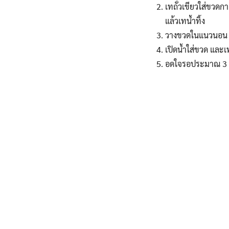
เทถั่วเขียวใส่ขวดก
แล้วเทน้ำทิ้ง
วางขวดในแนวนอน เก็
เปิดน้ำใส่ขวด และเท
อดใจรอประมาณ 3 วั