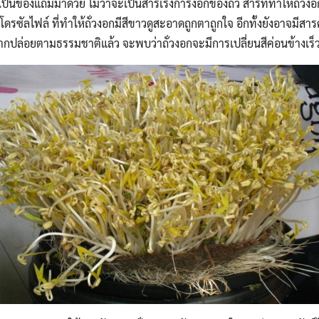
ป็นของแถมมาด้วย ไม่ว่าจะเป็นสารเร่งการงอกของถั่ว สารที่ทำให้ถั่ว
รซัลไฟล์ ที่ทำให้ถั่วงอกมีสีขาวดูสะอาดถูกตาถูกใจ อีกทั้งยังอาจมีส
กปล่อยตามธรรมชาติแล้ว จะพบว่าถั่วงอกจะมีการเปลี่ยนสีค่อนข้างเร็