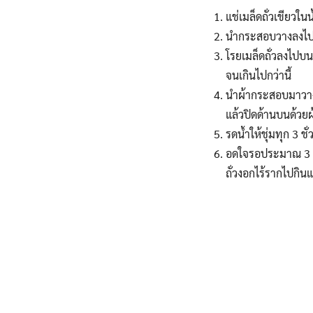
แช่เมล็ดถั่วเขียวในน
นำกระสอบวางลงไป
โรยเมล็ดถั่วลงไปบน
จนเกินไปกว่านี้
นำผ้ากระสอบมาวางทั
แล้วปิดด้านบนด้วยผ
รดน้ำให้ชุ่มทุก 3 
อดใจรอประมาณ 3 วัน
ถั่วงอกไร้รากไปกินแ