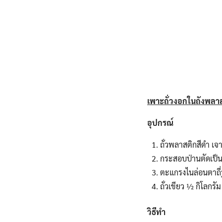
เพาะถั่วงอกในถังพลา
อุปกรณ์
ถั่วพลาสติกสีดำ เจ
กระสอบป่านตัดเป็น
ตะแกรงไนล่อนตาถี่ร
ถั่วเขียว ½ กิโลกรั
วิธีทำ