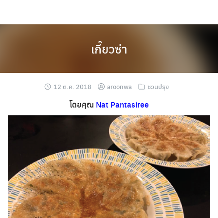
Skip
to
content
เกี๊ยวซ่า
12 ต.ค. 2018
aroonwa
ชวนปรุง
โดยคุณ
Nat Pantasiree