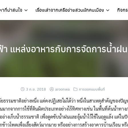
อหาที่น่าสนใจ
เรื่องเล่าจากเครือข่ายสวนผักคนเมือง
กิจก
้า แหล่งอาหารกับการจัดการน้ำฝ
3 ก.ย. 2018
aroonwa
การออกแบบพื้นที่
ัยธรรมชาติอย่างหนึ่ง แต่คงปฏิเสธไม่ได้ว่า หนึ่งในสาเหตุสำคัญของปัญหา
นมากจากการใช้ที่ดินผิดประเภทอย่างไร้ทิศทาง
เช่น ในพื้นที่ต้นน้ำทาง
อ่างเก็บน้ำธรรมชาติ เพื่อดูดซับน้ำฝนและอุ้มน้ำไว้ใช้ในฤดูแล้ง แต่ในป
ปลูกข้าวโพดเพื่อเลี้ยงสัตว์มากมาย หรืออย่างการสร้างอาคารบ้านเรือน 