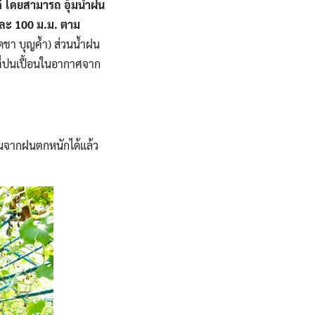
ี โดยสามารถ อุ้มน้ำฝน
และ 100 ม.ม. ตาม
ชา บุญค้ำ) ส่วนน้ำฝน
ที่ปนเปื้อนในอากาศจาก
ันจากฝนตกหนักได้แล้ว