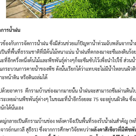
ัดการน้ำฝน
่ยวข้องกับการจัดการน้ำฝน ซึ่งมีส่วนช่วยแก้ปัญหาน้ำท่วมฉับพลันจากน้ำฝ
เป็นที่พื้นที่ธรรมชาติที่มีต้นไม้หนาแน่น น้ำฝนที่ตกลงมาจะซึมลงดินร้อ
ที่อีกครึ่งหนึ่งต้นไม้และพืชพันธุ์ต่างๆก็จะซึมซับไว้เพื่อนำไปใช้ ส่ว
กระบวนการคายน้ำของพืช ดังนั้นเรียกได้ว่าแทบจะไม่มีน้ำไหลบนผิวดิน 
ะหน้าดิน หรือดินถล่มได้
เต็มไปด้วยอาคาร ตึกรามบ้านช่องมากมายนั้น น้ำฝนจะสามารถซึมผ่านดินไป
ะระเหยผ่านพืชพันธุ์ต่างๆ ในขณะที่น้ำอีกร้อยละ 75 จะอยู่บนผิวดิน ซึ่งเ
ักได้นั่นเอง
วนใหญ่กลายเป็นตึกรามบ้านช่อง หลังคาจึงเป็นพื้นที่รองรับน้ำฝนสำคัญ (หล
จารย์กนกวลี สุธีธร) ซึ่งจากการศึกษาวิจัยพบว่า
หลังคาสีเขียวที่มีพืชพั