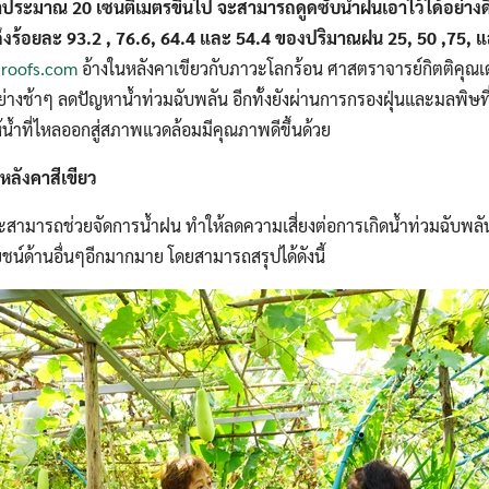
าประมาณ 20 เซนติเมตรขึ้นไป จะสามารถดูดซับน้ำฝนเอาไว้ได้อย่างด
ถึงร้อยละ 93.2 , 76.6, 64.4 และ 54.4 ของปริมาณฝน 25, 50 ,75, 
roofs.com
อ้างในหลังคาเขียวกับภาวะโลกร้อน ศาสตราจารย์กิตติคุณเด
ย่างช้าๆ ลดปัญหาน้ำท่วมฉับพลัน อีกทั้งยังผ่านการกรองฝุ่นและมลพิษ
ห้น้ำที่ไหลออกสู่สภาพแวดล้อมมีคุณภาพดีขึ้นด้วย
หลังคาสีเขียว
ะสามารถช่วยจัดการน้ำฝน ทำให้ลดความเสี่ยงต่อการเกิดน้ำท่วมฉับพล
ยชน์ด้านอื่นๆอีกมากมาย โดยสามารถสรุปได้ดังนี้