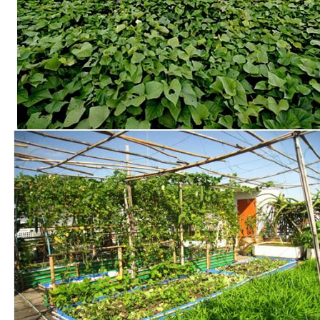
Search
Search
for: