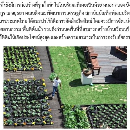
ทั้งยังมีการก่อสร้างที่รุกล้ำเข้าไปในบริเวณที่เคยเป็นห้วย หนอง คลอง บ
ศรางกูร ณ อยุธยา คณบดีคณะพัฒนาการเศรษฐกิจ สถาบันบัณฑิตพัฒนบริหา
ฒนาประเทศไทย ได้แนะนำไว้ก็คือการจัดผังเมืองใหม่ โดยควรมีการจัดแบ
มอุตสาหกรรม พื้นที่ต้นน้ำ รวมถึงกำหนดพื้นที่ที่สามารถสร้างบ้านเรือนหร
ใช้ที่ดินให้เกิดประโยชน์สูงสุด และสร้างความสามารถในการรองรับภัยธ