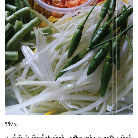
Search
Search
for:
วิธีทำ;
น้ำส้มตำ เคี่ยวน้ำปลากับน้ำตาลปึกและน้ำมะขามเปียก เติมน้ำ