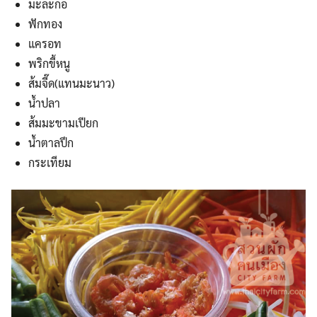
มะละกอ
ฟักทอง
แครอท
พริกขี้หนู
ส้มจี๊ด(แทนมะนาว)
น้ำปลา
ส้มมะขามเปียก
น้ำตาลปึก
กระเทียม