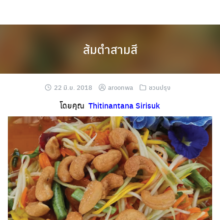
Skip
to
content
ส้มตำสามสี
22 มิ.ย. 2018
aroonwa
ชวนปรุง
โดยคุณ
Thitinantana Sirisuk