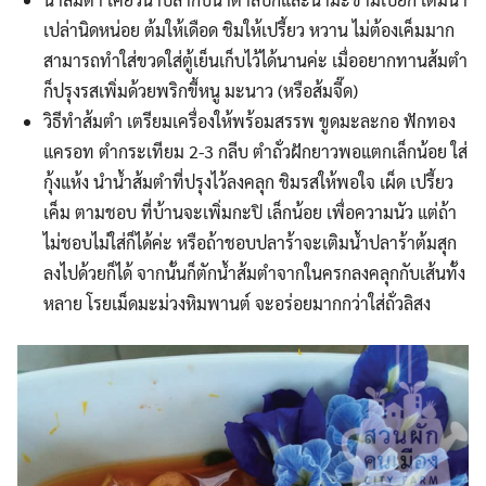
เปล่านิดหน่อย ต้มให้เดือด ชิมให้เปรี้ยว หวาน ไม่ต้องเค็มมาก
สามารถทำใส่ขวดใส่ตู้เย็นเก็บไว้ได้นานค่ะ เมื่ออยากทานส้มตำ
ก็ปรุงรสเพิ่มด้วยพริกขี้หนู มะนาว (หรือส้มจี๊ด)
วิธีทำส้มตำ เตรียมเครื่องให้พร้อมสรรพ ขูดมะละกอ ฟักทอง
แครอท ตำกระเทียม 2-3 กลีบ ตำถั่วฝักยาวพอแตกเล็กน้อย ใส่
กุ้งแห้ง นำน้ำส้มตำที่ปรุงไว้ลงคลุก ชิมรสให้พอใจ เผ็ด เปรี้ยว
เค็ม ตามชอบ ที่บ้านจะเพิ่มกะปิ เล็กน้อย เพื่อความนัว แต่ถ้า
ไม่ชอบไม่ใส่ก็ได้ค่ะ หรือถ้าชอบปลาร้าจะเติมน้ำปลาร้าต้มสุก
ลงไปด้วยก็ได้ จากนั้นก็ตักน้ำส้มตำจากในครกลงคลุกกับเส้นทั้ง
หลาย โรยเม็ดมะม่วงหิมพานต์ จะอร่อยมากกว่าใส่ถั่วลิสง