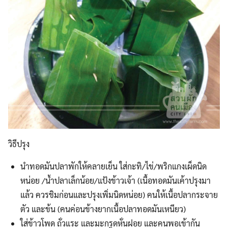
Search
Search
for:
วิธีปรุง
นำทอดมันปลาพักให้คลายเย็น ใส่กะทิ/ไข่/พริกแกงเผ็ดนิด
หน่อย /น้ำปลาเล็กน้อย/แป้งข้าวเจ้า (เนื้อทอดมันเค้าปรุงมา
แล้ว ควรชิมก่อนและปรุงเพิ่มนิดหน่อย) คนให้เนื้อปลากระจาย
ตัว และข้น (คนค่อนข้างยากเนื้อปลาทอดมันเหนียว)
ใส่ข้าวโพด ถั่วแระ และมะกรูดหั่นฝอย และคนพอเข้ากัน