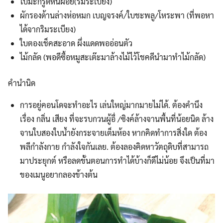
ใบมะกรูดหั่นฝอย(ริมระเบียง)
ผักรองด้านล่างห่อหมก เบญจรงค์/ใบชะพลู/โหระพา (ที่พอหา
ได้จากริมระเบียง)
ใบตองเช็คสะอาด ผึ่งแดดพออ่อนตัว
ไม้กลัด (พอดีซื้อหมูสะเต๊ะมาล้างไม้ไว้โชคดีนำมาทำไม้กลัด)
คำนำนิด
การอยู่คอนโดจะทำอะไร เล่นใหญ่มากมายไม่ได้. ต้องคำนึง
เรื่อง กลิ่น เสียง ที่จะรบกวนผู้อื่ /ซิงค์ล้างจานพื้นที่น้อยนิด ล้าง
จานใบสองใบน้ำยังกระจายเต็มห้อง หากคิดทำการสิ่งใด ต้อง
พลีกำลังกาย กำลังใจกันเลย. ต้องลองคิดหาวัตถุดิบที่สามารถ
มาประยุกต์ หรือลดขั้นตอนการทำได้บ้างก็ดีไม่น้อย จึงเป็นที่มา
ของเมนูอยากลองข้างต้น