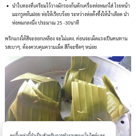
นำใบตองที่เตรียมไว้วางผักรองก้นตักเครื่องห่อหมกใส่ โรยหน้า
มะกรูดหั่นฝอย ห่อให้เรียบร้อย ระหว่างห่อตั้งซึ้งให้น้ำเดือด นำ
ห่อหมกลงนึ่ง ประมาณ 25 -30นาที
พริกแกงใต้สีจะออกเหลือง จะไม่แดง. ค่อนจะเผ็ดแรงเป็นคนทาน
รสเบาๆ. ต้องควบคุมความเผ็ด สีก็จะซีดๆ หน่อย
คุกกี้เหล่านี้จำเป็นสำหรับการทำงานของเว็บไซต์และ