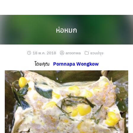
Skip
to
content
ห่อหมก
18 พ.ค. 2018
aroonwa
ชวนปรุง
โดยคุณ
Pornnapa Wongkow