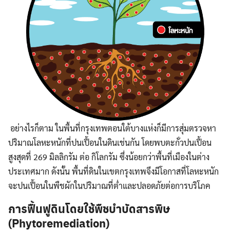
อย่างไรก็ตาม ในพื้นที่กรุงเทพตอนใต้บางแห่งก็มีการสุ่มตรวจหา
ปริมาณโลหะหนักที่ปนเปื้อนในดินเช่นกัน โดยพบตะกั่วปนเปื้อน
สูงสุดที่ 269 มิลลิกรัม ต่อ กิโลกรัม ซึ่งน้อยกว่าพื้นที่เมืองในต่าง
ประเทศมาก ดังนั้น พื้นที่ดินในเขตกรุงเทพจึงมีโอกาสที่โลหะหนัก
จะปนเปื้อนในพืชผักในปริมาณที่ต่ำและปลอดภัยต่อการบริโภค
การฟื้นฟูดินโดยใช้พืชบำบัดสารพิษ
(Phytoremediation)