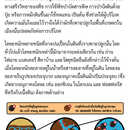
ทางสรีรวิทยาของพืช การใช้พืชบำบัดสารพิษ การบำบัดดินด้วย
ปุ๋ย หรือการหมักดินขึ้นมาใช้ทดแทน เป็นต้น ซึ่งช่วยให้ผู้บริโภค
เกิดความมั่นใจและไว้วางใจได้ว่าผักที่เพาะปลูกในพื้นที่เกษตรใน
เมืองนั้นปลอดภัยต่อการบริโภค
โลหะหนักหลายชนิดที่อาจปนเปื้อนในดินที่เราเพาะปลูกนั้น โดย
ทั่วไปแล้วโลหะหนักเหล่านี้มักมาจากแหล่งเดียวกัน เช่น ถ่าน
ไฟฉาย แบตเตอรี่ สีทาบ้าน และวัสดุชนิดอื่นดังที่กล่าวไว้ข้างต้น
เมื่อโลหะหนักละลายอยู่ในน้ำหรือสารละลายที่อยู่ในดิน โลหะจะ
ละลายในรูปของประจุบวก และอนุภาคเนื้อดินมักเป็นประจุลบ (ซึ่ง
เกิดจากอนุภาคอโลหะ เช่น ออกซิเจน ไนโตรเจน และ ฟอสฟอรัส
ที่ตรึงกับเนื้อดิน) ดังภาพด้านล่าง