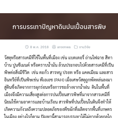
Skip
to
content
การบรรเทาปัญหาดินปนเปื้อนสารพิษ
8 พ.ค. 2018
aroonwa
งานวิจัย
วัสดุหรือสารเคมีที่ใช้ในพื้นที่เมือง เช่น แบตเตอรี่ ถ่านไฟฉาย สีทา
บ้าน ปูนซีเมนต์ หรือคราบน้ำมัน ล้วนประกอบไปด้วยสารเคมีที่เป็น
พิษต่อสิ่งมีชีวิต
เช่น ตะกั่ว สารหนู ปรอท หรือ แคดเมียม และสาร
อินทรีย์ที่เป็นพิษเช่น พีเอเอช (PAH) เมื่อเศษวัสดุถูกพัดหล่นลงมา
สู่ดินซึ่งเกิดจากการผุกร่อนหรือการชะล้างจากน้ำฝน ดินในพื้นที่
เมืองจึงมีความเสี่ยงสูงต่อการปนเปื้อนสารพิษที่มาจากสารเคมีที่
นิยมใช้ตามอาคารและบ้านเรือน สารพิษที่ปนเปื้อนในดินจึงทำให้
เกิดความกังวลถึงความปลอดภัยของพืชผักที่ผลิตจากพื้นที่เกษตร
ในเมือง อย่างไรก็ตาม ปัญหานี้สามารถบรรเทาได้ไม่ยากด้วยกลไก