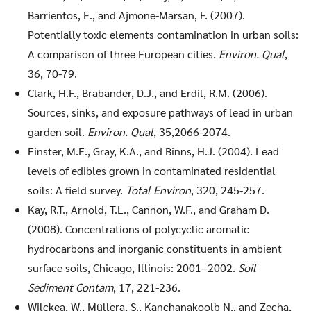
Barrientos, E., and Ajmone-Marsan, F. (2007).
Potentially toxic elements contamination in urban soils:
A comparison of three European cities.
Environ. Qual
,
36, 70-79.
Clark, H.F., Brabander, D.J., and Erdil, R.M. (2006).
Sources, sinks, and exposure pathways of lead in urban
garden soil.
Environ. Qual
, 35,2066-2074.
Finster, M.E., Gray, K.A., and Binns, H.J. (2004). Lead
levels of edibles grown in contaminated residential
soils: A field survey.
Total Environ
, 320, 245-257.
Kay, R.T., Arnold, T.L., Cannon, W.F., and Graham D.
(2008). Concentrations of polycyclic aromatic
hydrocarbons and inorganic constituents in ambient
surface soils, Chicago, Illinois: 2001–2002.
Soil
Sediment Contam
, 17, 221-236.
Wilckea, W., Müllera, S., Kanchanakoolb N., and Zecha,