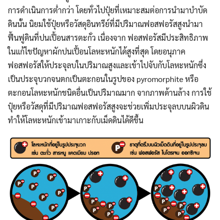
การดำเนินการต่ำกว่า โดยทั่วไปปุ๋ยที่เหมาะสมต่อการนำมาบำบัด
ดินนั้น นิยมใช้ปุ๋ยหรือวัสดุอินทรีย์ที่มีปริมาณฟอสฟอรัสสูงนำมา
ฟื้นฟูดินที่ปนเปื้อนสารตะกั่ว เนื่องจาก ฟอสฟอรัสมีประสิทธิภาพ
ในแก้ไขปัญหาผักปนเปื้อนโลหะหนักได้สูงที่สุด โดยอนุภาค
ฟอสฟอรัสให้ประจุลบในปริมาณสูงและเข้าไปจับกับโลหะหนักซึ่ง
เป็นประจุบวกจนตกเป็นตะกอนในรูปของ pyromorphite หรือ
ตะกอนโลหะหนักชนิดอื่นเป็นปริมาณมาก จากภาพด้านล้าง การใช้
ปุ๋ยหรือวัสดุที่มีปริมาณฟอสฟอรัสสูงจะช่วยเพิ่มประจุลบบนผิวดิน
ทำให้โลหะหนักเข้ามาเกาะกับเม็ดดินได้ดีขึ้น
Search
Search
for: