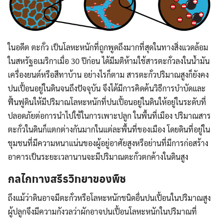
ในอดีต ตะกั่ว เป็นโลหะหนักที่ถูกพูดถึงมากที่สุดในทางสิ่งแวดล้อม
ในสหรัฐอเมริกาเมื่อ 30 ปีก่อน ได้มีมติห้ามใช้สารตะกั่วลงในน้ำมัน
เครื่องยนต์หรือสีทาบ้าน อย่างไรก็ตาม สารตะกั่วปริมาณสูงก็ยังคง
ปนเปื้อนอยู่ในดินจนถึงปัจจุบัน จึงได้มีการคิดค้นวิธีการบำบัดและ
ฟื้นฟูดินให้มีปริมาณโลหะหนักที่ปนเปื้อนอยู่ในดินให้อยู่ในระดับที่
ปลอดภัยต่อการนำไปใช้ในการเพาะปลูก ในพื้นที่เมือง ปริมาณสาร
ตะกั่วในดินก็แตกต่างกันมากในแต่ละพื้นที่ของเมือง โดยดินที่อยู่ใน
ชุมชนที่มีความหนาแน่นของผู้อยู่อาศัยสูงหรือย่านที่มีการก่อสร้าง
อาคารเป็นระยะเวลานานจะมีปริมาณตะกั่วตกค้างในดินสูง
กลไกทางสรีรวิทยาของพืช
ถึงแม้ว่าดินอาจมีตะกั่วหรือโลหะหนักชนิดอื่นปนเปื้อนในปริมาณสูง
ผู้ปลูกจึงมีความกังวลว่าผักอาจปนเปื้อนโลหะหนักในปริมาณที่