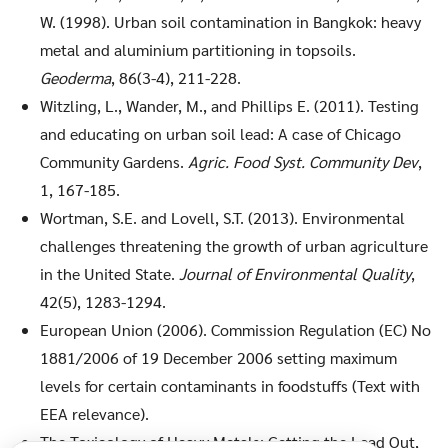
W. (1998). Urban soil contamination in Bangkok: heavy
metal and aluminium partitioning in topsoils.
Geoderma
, 86(3-4), 211-228.
Witzling, L., Wander, M., and Phillips E. (2011). Testing
and educating on urban soil lead: A case of Chicago
Community Gardens.
Agric. Food Syst. Community Dev
,
1, 167-185.
Wortman, S.E. and Lovell, S.T. (2013). Environmental
challenges threatening the growth of urban agriculture
in the United State.
Journal of Environmental Quality
,
42(5), 1283-1294.
European Union (2006). Commission Regulation (EC) No
1881/2006 of 19 December 2006 setting maximum
levels for certain contaminants in foodstuffs (Text with
EEA relevance).
The Toxicology of Heavy Metals: Getting the Lead Out,