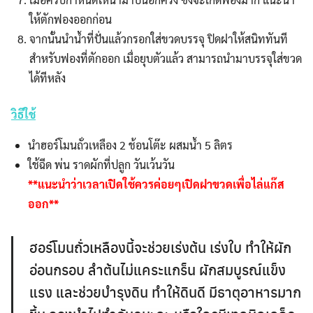
ให้ตักฟองออกก่อน
จากนั้นนำน้ำที่ปั่นแล้วกรอกใส่ขวดบรรจุ ปิดฝาให้สนิททันที
สำหรับฟองที่ตักออก เมื่อยุบตัวแล้ว สามารถนำมาบรรจุใส่ขวด
ได้ทีหลัง
วิธีใช้
นำฮอร์โมนถั่วเหลือง 2 ช้อนโต๊ะ ผสมน้ำ 5 ลิตร
ใช้ฉีด พ่น ราดผักที่ปลูก วันเว้นวัน
**
แนะนำว่าเวลาเปิดใช้ควรค่อยๆเปิดฝาขวดเพื่อไล่แก๊ส
ออก**
ฮอร์โมนถั่วเหลืองนี้จะช่วยเร่งต้น เร่งใบ ทำให้ผัก
อ่อนกรอบ ลำต้นไม่แคระแกร็น ผักสมบูรณ์แข็ง
แรง และช่วยบำรุงดิน ทำให้ดินดี มีธาตุอาหารมาก