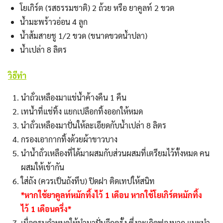
โยเกิร์ต (รสธรรมชาติ) 2 ถ้วย หรือ ยาคูลท์ 2 ขวด
น้ำมะพร้าวอ่อน 4 ลูก
น้ำส้มสายชู 1/2 ขวด (ขนาดขวดน้ำปลา)
น้ำเปล่า 8 ลิตร
วิธีทำ
นำถั่วเหลืองมาแช่น้ำค้างคืน 1 คืน
เทน้ำที่แช่ทิ้ง แยกเปลือกทิ้งออกให้หมด
นำถั่วเหลืองมาปั่นให้ละเอียดกับน้ำเปล่า 8 ลิตร
กรองเอากากทิ้งด้วยผ้าขาวบาง
นำน้ำถั่วเหลืองที่ได้มาผสมกับส่วนผสมที่เตรียมไว้ทั้งหมด คน
Search
Search
ผสมให้เข้ากัน
for:
ใส่ถัง (ควรเป็นถังทึบ) ปิดฝา ติดเทปให้สนิท
*หากใช้ยาคูลท์หมักทิ้งไว้ 1 เดือน หากใช้โยเกิร์ตหมักทิ้ง
ไว้ 1 เดือนครึ่ง*
เมื่อครบกำหนดให้นำมาปั่นอีกครั้ง ซึ่งจะเกิดฟองมาก แนะนำ