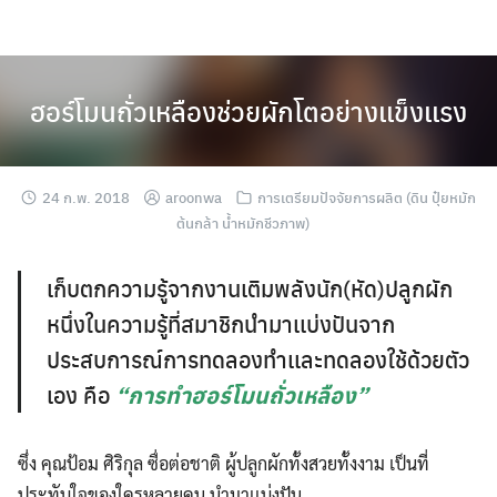
Skip
to
content
ฮอร์โมนถั่วเหลืองช่วยผักโตอย่างเเข็งเเรง
24 ก.พ. 2018
aroonwa
การเตรียมปัจจัยการผลิต (ดิน ปุ๋ยหมัก
ต้นกล้า น้ำหมักชีวภาพ)
เก็บตกความรู้จากงานเติมพลังนัก(หัด)ปลูกผัก
หนึ่งในความรู้ที่สมาชิกนำมาเเบ่งปันจาก
ประสบการณ์การทดลองทำเเละทดลองใช้ด้วยตัว
เอง คือ
“การทำฮอร์โมนถั่วเหลือง”
ซึ่ง คุณป้อม ศิริกุล ซื่อต่อชาติ ผู้ปลูกผักทั้งสวยทั้งงาม เป็นที่
ประทับใจของใครหลายคน นำมาเเบ่งปัน