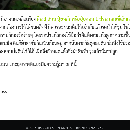
 ก็อาจลดเหลือเพียง
ดิน 1 ส่วน ปุ๋ยหมักหรือปุ๋ยคอก 1 ส่วน เเละขี้เถ้
ากต้องการให้ได้ผลผลิตดี ก็ควรจะผสมดินให้เข้ากันแล้วรดน้ำให้ชุ่ม ให้ไ
าบก็ลองวัดง่ายๆ โดยรดน้ำแล้วลองใช้มือกำดินที่ผสมแล้วดู ถ้าความชื้นไ
แบมือ ดินก็ยังคงจับกันเป็นก้อนอยู่ จากนั้นหากวัสดุคลุมดิน บ่มทิ้งไว้
่กระสอบบ่มดินไว้ก็ได้ เมื่อถึงกำหนดแล้วจึงนำดินที่ปรุงแล้วนี้มาปลูก
เเมน และลุงเทพที่แบ่งปันความรู้มา ณ ที่นี้
nwa
©2026 THAICITYFARM.COM. ALL RIGHTS RESERVED.