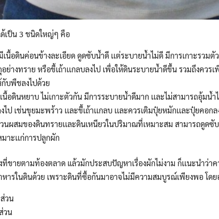
้เป็น 3 ชนิดใหญ่ๆ คือ
่มีเนื้อดินค่อนข้างละเอียด ดูดซับน้ำดี เเต่ระบายน้ำไม่ดี มีการเกาะรวมตัวก
อย่างทราย หรือขี้เถ้าเเกลบลงไป เพื่อให้ดินระบายน้ำดีขึ้น รวมถึงควรเพิ
้กับพืชลงไปด้วย
มีเนื้อดินหยาบ ไม่เกาะตัวกัน มีการระบายน้ำดีมาก เเละไม่สามารถอุ้มน้ำได
ได้ลงไป เช่นขุยมะพร้าว เเละขี้เถ้าเเกลบ เเละควรเติมปุ๋ยหมักเเละปุ๋ยคอก
มีส่วนผสมของดินทรายเเละดินเหนียวในปริมาณที่เหมาะสม สามารถดูดซั
เหมาะเเก่การปลูกผัก
ถุงที่ขายตามท้องตลาด แล้วมักประสบปัญหาเรื่องผักไม่งาม ก็เเนะนำว่า
อาหารในดินด้วย เพราะดินที่ซื้อกันมาอาจไม่มีความสมบูรณ์เพียงพอ โดยอ
ส่วน
่วน