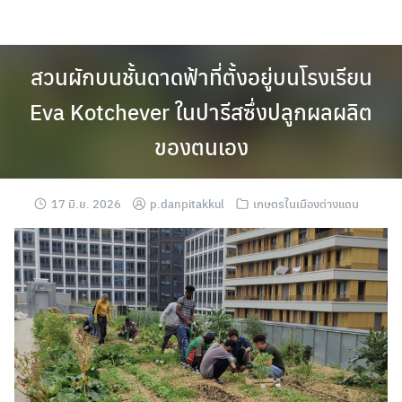
Skip
to
content
สวนผักบนชั้นดาดฟ้าที่ตั้งอยู่บนโรงเรียน
Eva Kotchever ในปารีสซึ่งปลูกผลผลิต
ของตนเอง
17 มิ.ย. 2026
p.danpitakkul
เกษตรในเมืองต่างแดน