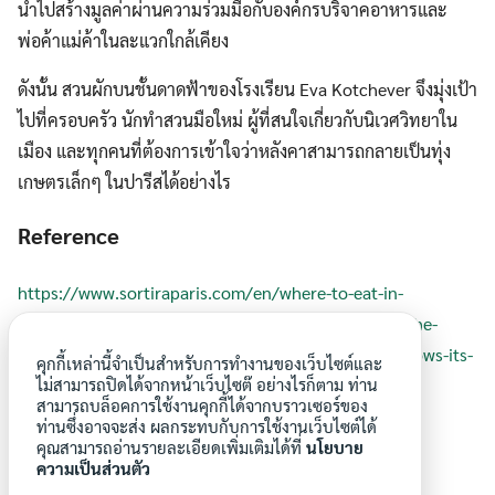
นำไปสร้างมูลค่าผ่านความร่วมมือกับองค์กรบริจาคอาหารและ
พ่อค้าแม่ค้าในละแวกใกล้เคียง
ดังนั้น สวนผักบนชั้นดาดฟ้าของโรงเรียน Eva Kotchever จึงมุ่งเป้า
ไปที่ครอบครัว นักทำสวนมือใหม่ ผู้ที่สนใจเกี่ยวกับนิเวศวิทยาใน
เมือง และทุกคนที่ต้องการเข้าใจว่าหลังคาสามารถกลายเป็นทุ่ง
เกษตรเล็กๆ ในปารีสได้อย่างไร
Reference
https://www.sortiraparis.com/en/where-to-eat-in-
paris/food-events/articles/346684-eva-kotchever-the-
rooftop-vegetable-garden-of-a-paris-school-that-grows-its-
คุกกี้เหล่านี้จำเป็นสำหรับการทำงานของเว็บไซต์และ
own-produce
ไม่สามารถปิดได้จากหน้าเว็บไซต๊ อย่างไรก็ตาม ท่าน
สามารถบล็อคการใช้งานคุกกี้ได้จากบราวเซอร์ของ
ท่านซึ่งอาจจะส่ง ผลกระทบกับการใช้งานเว็บไซต์ได้
คุณสามารถอ่านรายละเอียดเพิ่มเติมได้ที่
นโยบาย
ความเป็นส่วนตัว