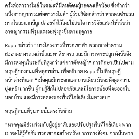
ครั้งต่อตารางไมล์ ในขณะที่มืคนตัดหญ้าลดลงเล็กน้อย ซึ่งต่ำกว่า
หนึ่งอาชญากรรมต่อตารางไมล์” ผู้ร่วมวิจัยกล่าวว่า หากคนจำนวน
มากในละแวกนี้ถูกปล่อยทิ้งไว้โดยไม่สนใจ การวิจัยแสดงให้เห็นว่า
อาชญากรรมที่รุนแรงจะพุ่งสูงขึ้นตามฤดูกาล
Rupp กล่าวว่า “บางโครงการที่พวกเขาทำ พวกเขาทำความ
สะอาดยางรถเหล่านี้และทาสียางรถ และมีการเพาะปลูก ดังนั้นจึง
มีการลงทุนในระดับที่สูงกว่าแค่การตัดหญ้า” การศึกษาเป็นไปตาม
ทฤษฎีของถนนที่พลุกพล่าน เพื่ออธิบาย Rupp ชี้ไปที่ทฤษฎี
หน้าต่างที่แตก “เมื่อคุณมีกระจกแตกบานเดียว มันจะดึงดูดความ
ยุ่งเหยิงมากขึ้น ผู้คนรู้สึกไม่ปลอดภัยและมีโอกาสน้อยที่จะออกไป
นอกบ้าน และมีการลดลงของพื้นที่ใกล้เคียงในทางลบ”
ทฤษฎีถนนที่วุ่นวายนั้นตรงกันข้าม
“หากคุณมีส่วนร่วมกับผู้อยู่อาศัยและปรับปรุงพื้นที่ใกล้เคียง พวก
เขาจะได้รู้จักกัน พวกเขาจะสร้างทรัพยากรทางสังคม จากนั้นพวก