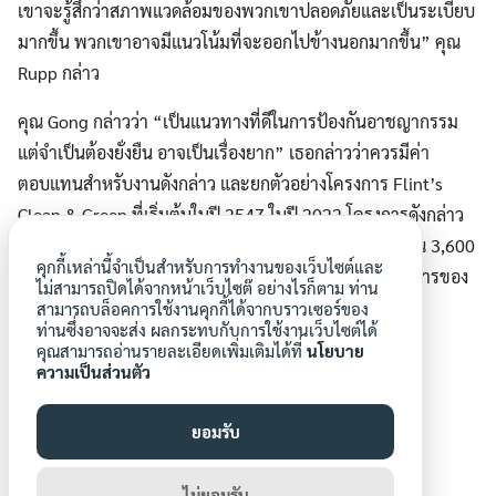
เขาจะรู้สึกว่าสภาพแวดล้อมของพวกเขาปลอดภัยและเป็นระเบียบ
มากขึ้น พวกเขาอาจมีแนวโน้มที่จะออกไปข้างนอกมากขึ้น” คุณ
Rupp กล่าว
คุณ Gong กล่าวว่า “เป็นแนวทางที่ดีในการป้องกันอาชญากรรม
แต่จำเป็นต้องยั่งยืน อาจเป็นเรื่องยาก” เธอกล่าวว่าควรมีค่า
ตอบแทนสำหรับงานดังกล่าว และยกตัวอย่างโครงการ Flint’s
Clean & Green ที่เริ่มต้นในปี 2547 ในปี 2022 โครงการดังกล่าว
ให้ทุนแก่ผู้อยู่อาศัย 800 คน ซึ่งดูแลรักษาพัสดุว่างประมาณ 3,600
คุกกี้เหล่านี้จำเป็นสำหรับการทำงานของเว็บไซต์และ
ผืน ตามคำกล่าวของ Michael Freeman ผู้อำนวยการบริหารของ
ไม่สามารถปิดได้จากหน้าเว็บไซต๊ อย่างไรก็ตาม ท่าน
Genesee County Land Bank Authority ที่เริ่มโครงการ
สามารถบล็อคการใช้งานคุกกี้ได้จากบราวเซอร์ของ
ท่านซึ่งอาจจะส่ง ผลกระทบกับการใช้งานเว็บไซต์ได้
คุณสามารถอ่านรายละเอียดเพิ่มเติมได้ที่
นโยบาย
ความเป็นส่วนตัว
ยอมรับ
p.danpitakkul
ไม่ยอมรับ